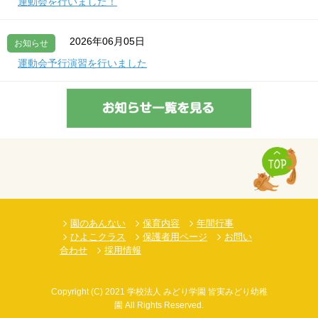
運動会を行いました！
2026年06月05日
お知らせ
運動会予行演習を行いました
園のあんない
保育内容
年間行事
ひよこクラス
保護者用ページ
お問い
合わせ
採用情報
Copyright
(C)
2021 学校法人 みどり学園 皆実みどり幼稚
園 All Rights Reserved.