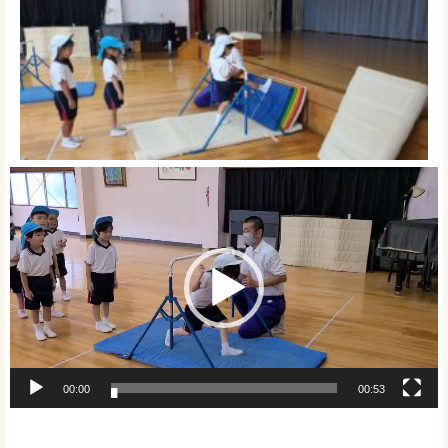
動
画
プ
レ
ー
ヤ
ー
00:00
00:53