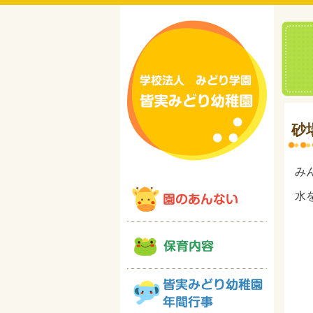
砂
み
水