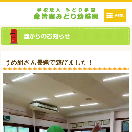
うめ組さん長縄で遊びました！
動
画
プ
レ
ー
ヤ
ー