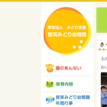
き
土
お