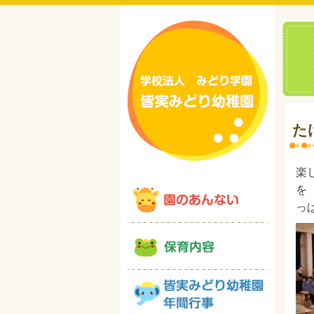
た
楽
を
っ