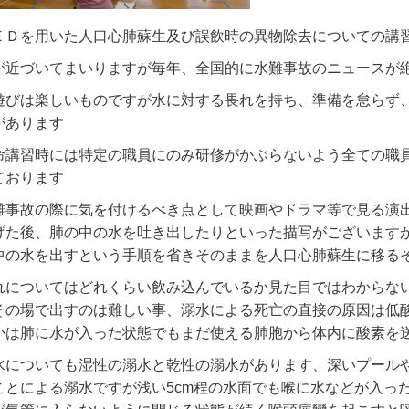
ＥＤを用いた人口心肺蘇生及び誤飲時の異物除去についての講
が近づいてまいりますが毎年、全国的に水難事故のニュースが
遊びは楽しいものですが水に対する畏れを持ち、準備を怠らず
があります
命講習時には特定の職員にのみ研修がかぶらないよう全ての職
ております
難事故の際に気を付けるべき点として映画やドラマ等で見る演
げた後、肺の中の水を吐き出したりといった描写がございます
中の水を出すという手順を省きそのままを人口心肺蘇生に移る
れについてはどれくらい飲み込んでいるか見た目ではわからな
その場で出すのは難しい事、溺水による死亡の直接の原因は低
かは肺に水が入った状態でもまだ使える肺胞から体内に酸素を
水についても湿性の溺水と乾性の溺水があります、深いプール
ことによる溺水ですが浅い5cm程の水面でも喉に水などが入っ