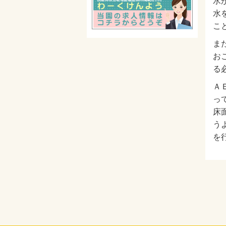
水
水
こ
ま
お
る
Ａ
っ
床
う
を