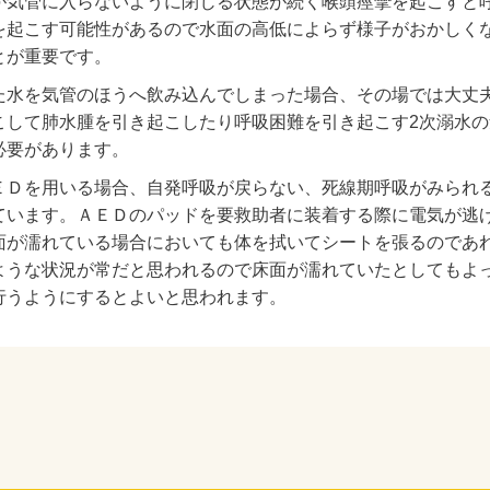
が気管に入らないように閉じる状態が続く喉頭痙攣を起こすと
を起こす可能性があるので水面の高低によらず様子がおかしく
とが重要です。
た水を気管のほうへ飲み込んでしまった場合、その場では大丈
こして肺水腫を引き起こしたり呼吸困難を引き起こす2次溺水
必要があります。
ＥＤを用いる場合、自発呼吸が戻らない、死線期呼吸がみられ
ています。ＡＥＤのパッドを要救助者に装着する際に電気が逃
面が濡れている場合においても体を拭いてシートを張るのであ
ような状況が常だと思われるので床面が濡れていたとしてもよ
行うようにするとよいと思われます。