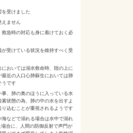
習を受けました
絶えません
、救急時の対応も身に着けておく必
員が受けている状況を維持すべく受
出においては溺水救命時、陸の上に
が最近の人口心肺蘇生においては肺
そうです
い事、肺の奥のほうに入っている水
酸素状態の為、肺の中の水を出すよ
送り込むことが重視されるようです
や海などで溺れる場合は水中で溺れ
た場合に、人間の防御反射で声門が