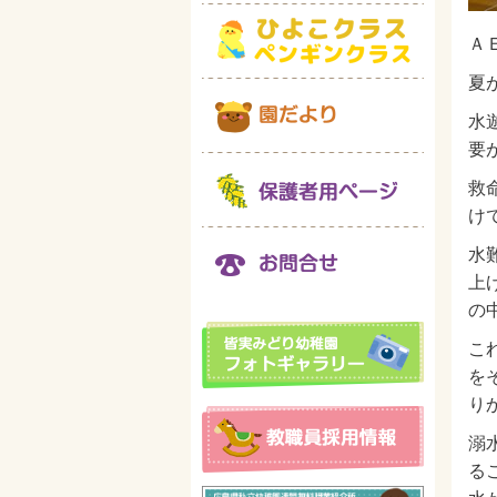
Ａ
夏
水
要
救
け
水
上
の
こ
を
り
溺
る