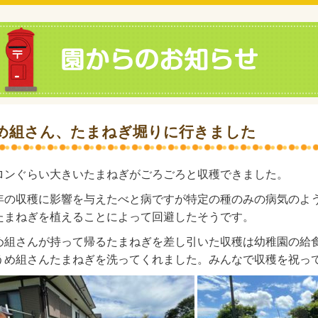
め組さん、たまねぎ堀りに行きました
ロンぐらい大きいたまねぎがごろごろと収穫できました。
年の収穫に影響を与えたべと病ですが特定の種のみの病気のよ
たまねぎを植えることによって回避したそうです。
め組さんが持って帰るたまねぎを差し引いた収穫は幼稚園の給
うめ組さんたまねぎを洗ってくれました。みんなで収穫を祝っ