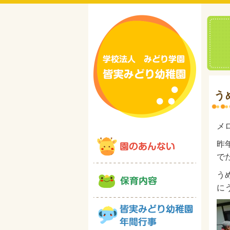
う
メ
昨
で
う
に