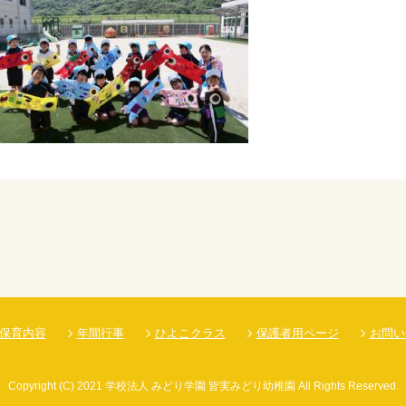
保育内容
年間行事
ひよこクラス
保護者用ページ
お問い
Copyright
(C)
2021 学校法人 みどり学園 皆実みどり幼稚園 All Rights Reserved.