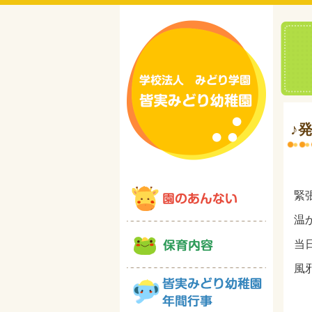
♪
緊
温
当
風