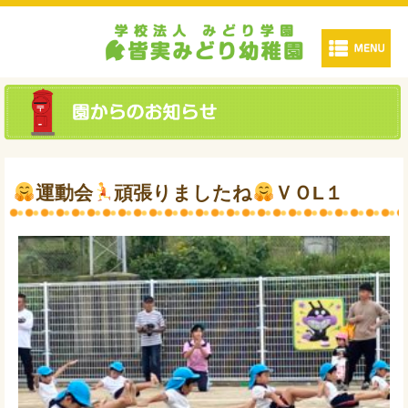
運動会
頑張りましたね
ＶＯL１