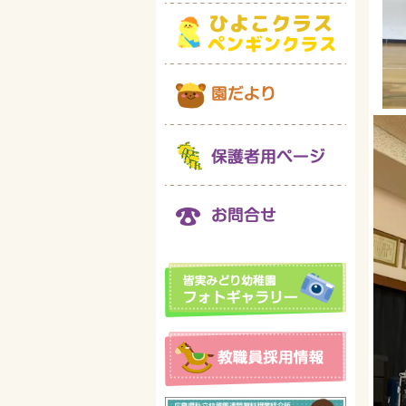
動
画
プ
レ
ー
ヤ
ー