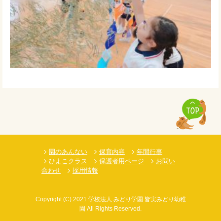
園のあんない
保育内容
年間行事
ひよこクラス
保護者用ページ
お問い
合わせ
採用情報
Copyright
(C)
2021 学校法人 みどり学園 皆実みどり幼稚
園 All Rights Reserved.