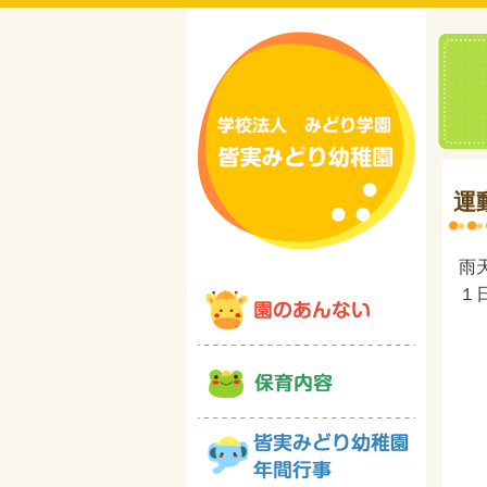
運
雨
１