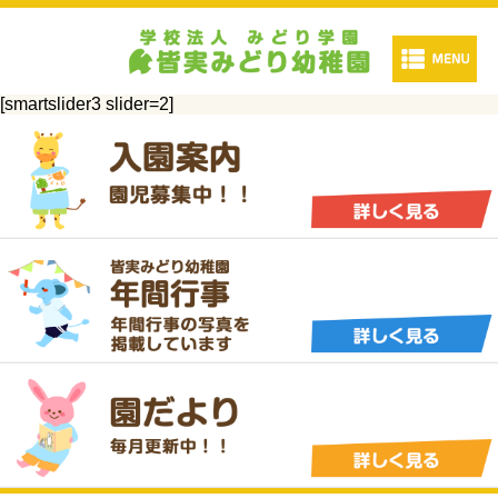
[smartslider3 slider=2]